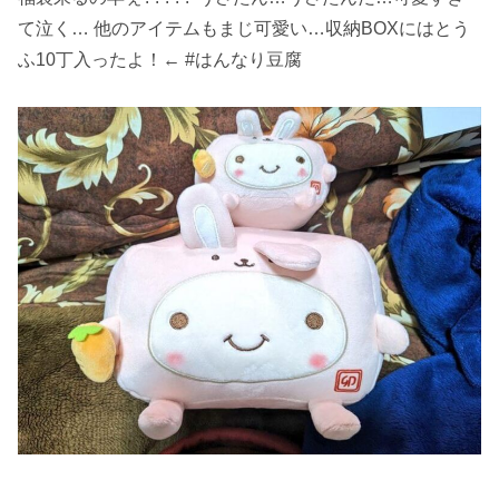
て泣く… 他のアイテムもまじ可愛い…収納BOXにはとう
ふ10丁入ったよ！← #はんなり豆腐