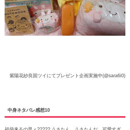
紫陽花紗良固ツイにてプレゼント企画実施中(@sara6i0)
中身ネタバレ感想10
福袋来るの早ぇ????? うさたん…うさたんだ…可愛すぎ