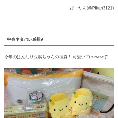
ぴーたん(@Piitan3121)
中身ネタバレ感想9
今年のはんなり豆腐ちゃんの福袋！ 可愛い?”(∩>ω<∩)”