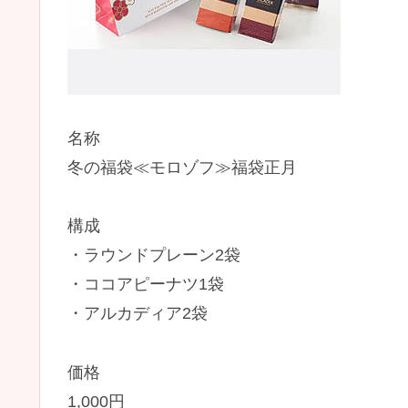
名称
冬の福袋≪モロゾフ≫福袋正月
構成
・ラウンドプレーン2袋
・ココアピーナツ1袋
・アルカディア2袋
価格
1,000円